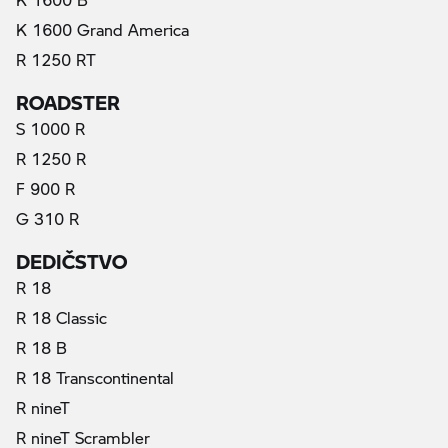
K 1600 Grand America
R 1250 RT
ROADSTER
S 1000 R
R 1250 R
F 900 R
G 310 R
DEDIČSTVO
R 18
R 18 Classic
R 18 B
R 18 Transcontinental
(aktuálne)
R nineT
R nineT Scrambler