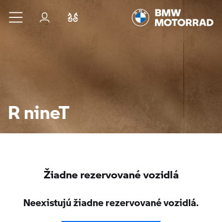
Prejsť na hlavný obsah
Prihlásenie
Porovnať
R nineT
Žiadne rezervované vozidlá
Neexistujú žiadne rezervované vozidlá.