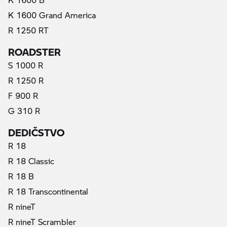
K 1600 Grand America
R 1250 RT
ROADSTER
S 1000 R
R 1250 R
F 900 R
G 310 R
DEDIČSTVO
R 18
R 18 Classic
R 18 B
R 18 Transcontinental
R nineT
R nineT Scrambler