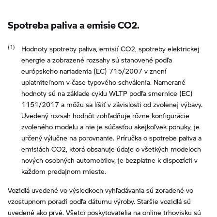
Spotreba paliva a emisie CO2.
Hodnoty spotreby paliva, emisií CO2, spotreby elektrickej
energie a zobrazené rozsahy sú stanovené podľa
európskeho nariadenia (EC) 715/2007 v znení
uplatniteľnom v čase typového schválenia. Namerané
hodnoty sú na základe cyklu WLTP podľa smernice (EC)
1151/2017 a môžu sa líšiť v závislosti od zvolenej výbavy.
Uvedený rozsah hodnôt zohľadňuje rôzne konfigurácie
zvoleného modelu a nie je súčasťou akejkoľvek ponuky, je
určený výlučne na porovnanie. Príručka o spotrebe paliva a
emisiách CO2, ktorá obsahuje údaje o všetkých modeloch
nových osobných automobilov, je bezplatne k dispozícii v
každom predajnom mieste.
Vozidlá uvedené vo výsledkoch vyhľadávania sú zoradené vo
vzostupnom poradí podľa dátumu výroby. Staršie vozidlá sú
uvedené ako prvé. Všetci poskytovatelia na online trhovisku sú