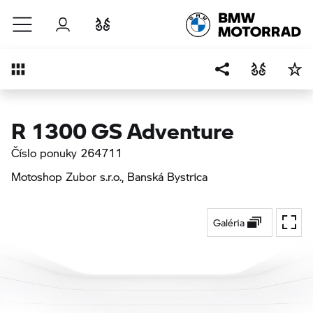
Prejsť na hlavný obsah
Prihlásenie
Porovnať
Prehľad
R 1300 GS Adventure
Číslo ponuky 264711
Motoshop Zubor s.r.o.
, Banská Bystrica
Galéria
Na ce