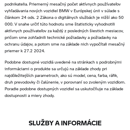
podnikatelia. Priemerný mesačný počet aktívnych používateľov
vyhľadávania nových vozidiel BMW v Európskej únii v súlade s
článkom 24 ods. 2 Zákona o digitálnych službách je nižší ako 50
000. V snahe určiť túto hodnotu sme štatisticky vyhodnotili
aktívnych používateľov za každý z posledných šiestich mesiacov,
pričom sme zohľadnili technické požiadavky a požiadavky na
ochranu údajov, a potom sme na základe nich vypočítali mesačný
priemer k 27.2 2024.
Podobne dostupné vozidlá uvedené na stránkach s podrobnými
informáciami o produkte sa určujú na základe zhody pri
najdôležitejších parametroch, ako sú model, cena, farba, ráfik,
druh prevodovky či čalúnenie, v porovnaní so zvoleným vozidlom.
Poradie podobne dostupných vozidiel sa uskutočňuje na základe
dostupnosti a miery zhody.
SLUŽBY A INFORMÁCIE