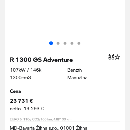
R 1300 GS Adventure
107kW / 146k
Benzín
1300cm3
Manuálna
Cena
23 731 €
netto 19 293 €
EURO 5, 110g CO2/100 km, 4.8l/100 km
MD-Bavaria Žilina s.r.o., 01001 Žilina