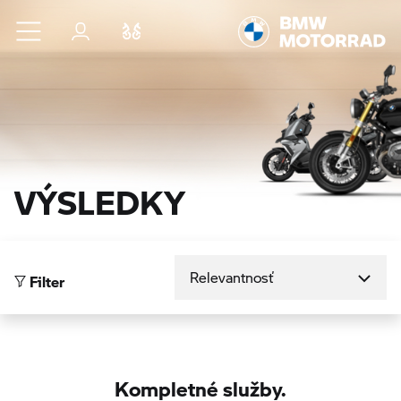
Prejsť na hlavný obsah
Prihlásenie
Porovnať
VÝSLEDKY
Zoradiť podľa
Filter
Kompletné služby.