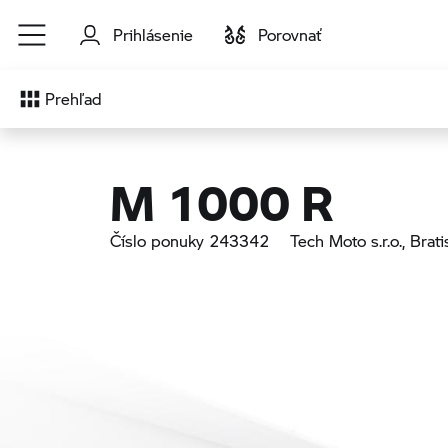
Prejsť na hlavný obsah
Prihlásenie
Porovnať
Prehľad
M 1000 R
Číslo ponuky 243342
Tech Moto s.r.o.
, Brati