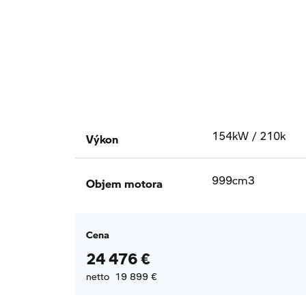
Výkon
154kW / 210k
Objem motora
999cm3
Cena
24 476 €
netto 19 899 €