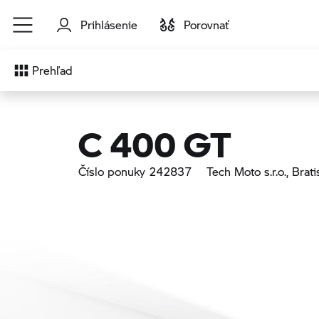
Prejsť na hlavný obsah
Prihlásenie
Porovnať
Prehľad
C 400 GT
Číslo ponuky 242837
Tech Moto s.r.o.
, Brati