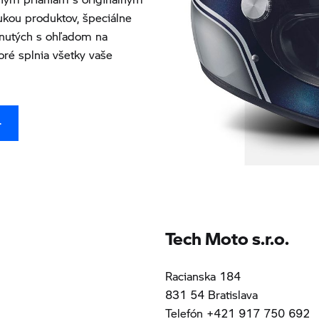
kou produktov, špeciálne
nutých s ohľadom na
oré splnia všetky vaše
T
Tech Moto s.r.o.
Racianska 184
831 54 Bratislava
Telefón +421 917 750 692