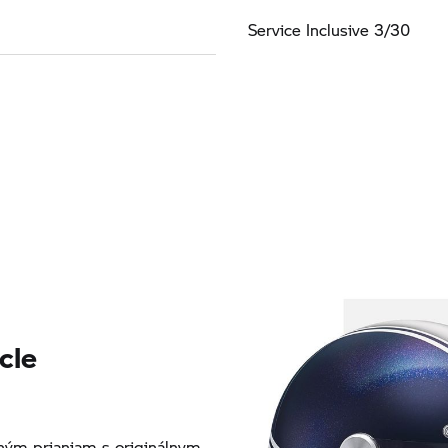
Service Inclusive 3/30
cle
ým prianiam s originálnym