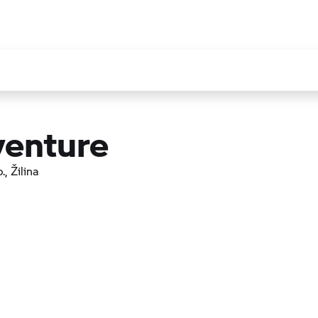
enture
o.
, Žilina