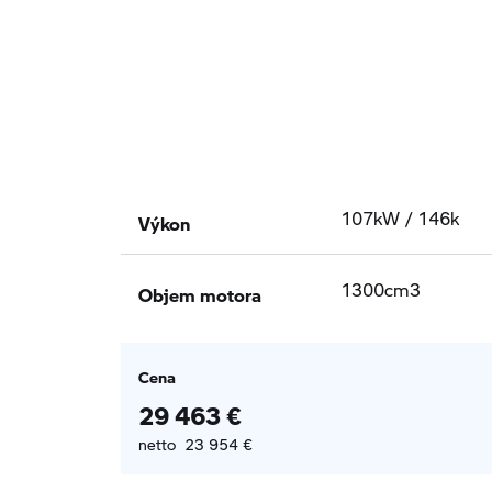
Výkon
107kW / 146k
Objem motora
1300cm3
Cena
29 463 €
netto 23 954 €