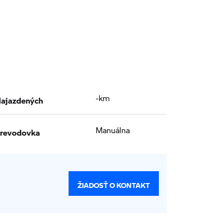
ajazdených
-km
revodovka
Manuálna
ŽIADOSŤ O KONTAKT