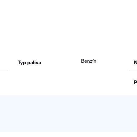
Typ paliva
N
Benzín
P