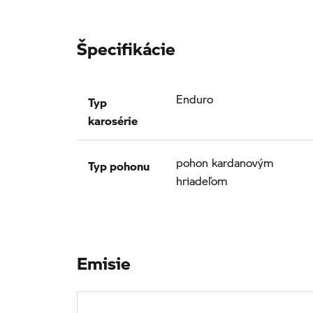
Špecifikácie
Typ
Enduro
karosérie
Typ pohonu
pohon kardanovým
hriadeľom
Emisie