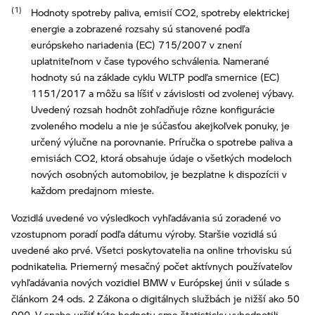
Hodnoty spotreby paliva, emisií CO2, spotreby elektrickej
energie a zobrazené rozsahy sú stanovené podľa
európskeho nariadenia (EC) 715/2007 v znení
uplatniteľnom v čase typového schválenia. Namerané
hodnoty sú na základe cyklu WLTP podľa smernice (EC)
1151/2017 a môžu sa líšiť v závislosti od zvolenej výbavy.
Uvedený rozsah hodnôt zohľadňuje rôzne konfigurácie
zvoleného modelu a nie je súčasťou akejkoľvek ponuky, je
určený výlučne na porovnanie. Príručka o spotrebe paliva a
emisiách CO2, ktorá obsahuje údaje o všetkých modeloch
nových osobných automobilov, je bezplatne k dispozícii v
každom predajnom mieste.
Vozidlá uvedené vo výsledkoch vyhľadávania sú zoradené vo
vzostupnom poradí podľa dátumu výroby. Staršie vozidlá sú
uvedené ako prvé. Všetci poskytovatelia na online trhovisku sú
podnikatelia. Priemerný mesačný počet aktívnych používateľov
vyhľadávania nových vozidiel BMW v Európskej únii v súlade s
článkom 24 ods. 2 Zákona o digitálnych službách je nižší ako 50
000. V snahe určiť túto hodnotu sme štatisticky vyhodnotili