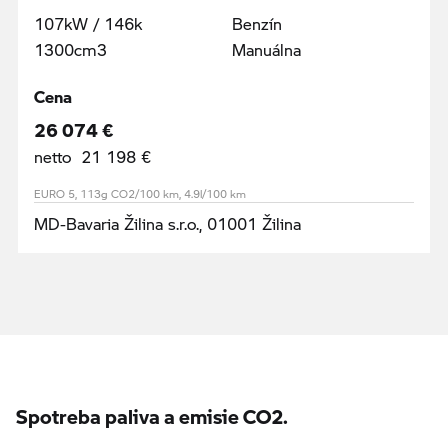
107kW / 146k
Benzín
1300cm3
Manuálna
Cena
26 074 €
netto 21 198 €
EURO 5, 113g CO2/100 km, 4.9l/100 km
MD-Bavaria Žilina s.r.o., 01001 Žilina
Spotreba paliva a emisie CO2.