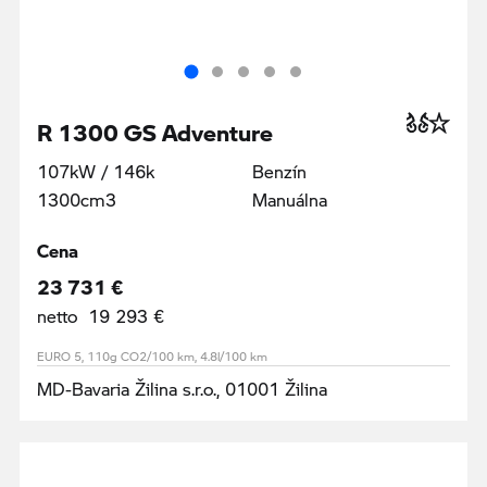
R 1300 GS Adventure
107kW / 146k
Benzín
1300cm3
Manuálna
Cena
23 731 €
netto 19 293 €
EURO 5, 110g CO2/100 km, 4.8l/100 km
MD-Bavaria Žilina s.r.o., 01001 Žilina