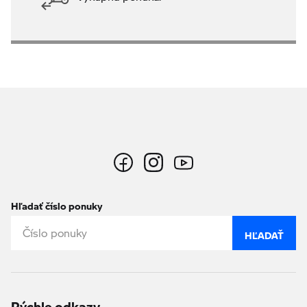
Hľadať číslo ponuky
HĽADAŤ
Rýchle odkazy