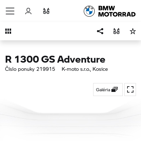
Prejsť na hlavný obsah
Prihlásenie
Porovnať
Prehľad
R 1300 GS Adventure
Číslo ponuky 219915
K-moto s.r.o.
, Kosice
Galéria
Na ce