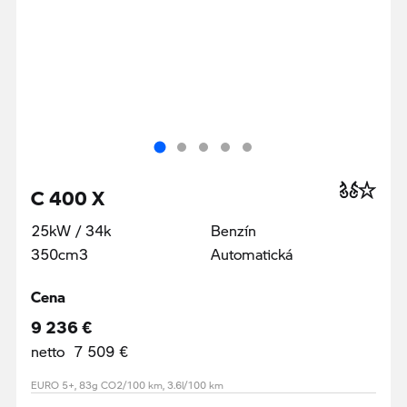
C 400 X
25kW / 34k
Benzín
350cm3
Automatická
Cena
9 236 €
netto 7 509 €
EURO 5+, 83g CO2/100 km, 3.6l/100 km