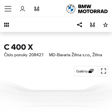
Prejsť na hlavný obsah
Prihlásenie
Porovnať
Prehľad
C 400 X
Číslo ponuky 208421
MD-Bavaria Žilina s.r.o.
, Žilina
Galéria
Na ce