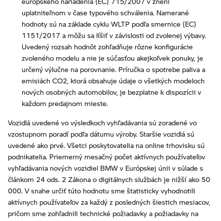
európskeho nariadenia (EC) 715/2007 v znení
uplatniteľnom v čase typového schválenia. Namerané
hodnoty sú na základe cyklu WLTP podľa smernice (EC)
1151/2017 a môžu sa líšiť v závislosti od zvolenej výbavy.
Uvedený rozsah hodnôt zohľadňuje rôzne konfigurácie
zvoleného modelu a nie je súčasťou akejkoľvek ponuky, je
určený výlučne na porovnanie. Príručka o spotrebe paliva a
emisiách CO2, ktorá obsahuje údaje o všetkých modeloch
nových osobných automobilov, je bezplatne k dispozícii v
každom predajnom mieste.
Vozidlá uvedené vo výsledkoch vyhľadávania sú zoradené vo
vzostupnom poradí podľa dátumu výroby. Staršie vozidlá sú
uvedené ako prvé. Všetci poskytovatelia na online trhovisku sú
podnikatelia. Priemerný mesačný počet aktívnych používateľov
vyhľadávania nových vozidiel BMW v Európskej únii v súlade s
článkom 24 ods. 2 Zákona o digitálnych službách je nižší ako 50
000. V snahe určiť túto hodnotu sme štatisticky vyhodnotili
aktívnych používateľov za každý z posledných šiestich mesiacov,
pričom sme zohľadnili technické požiadavky a požiadavky na