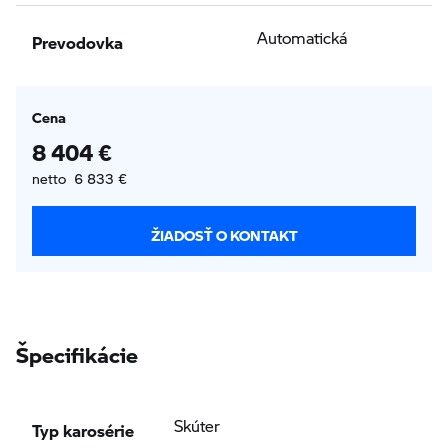
Prevodovka
Automatická
Cena
8 404 €
netto 6 833 €
ŽIADOSŤ O KONTAKT
Špecifikácie
Typ karosérie
Skúter