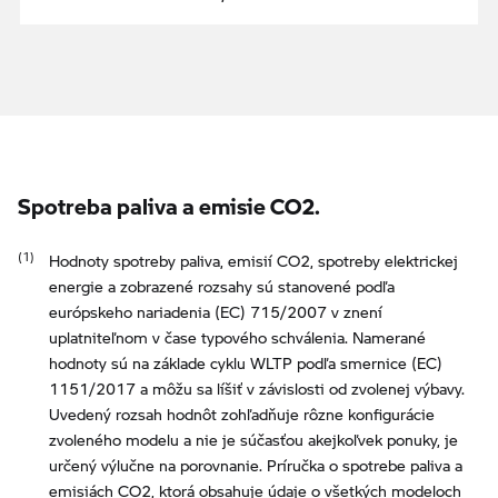
Spotreba paliva a emisie CO2.
Hodnoty spotreby paliva, emisií CO2, spotreby elektrickej
energie a zobrazené rozsahy sú stanovené podľa
európskeho nariadenia (EC) 715/2007 v znení
uplatniteľnom v čase typového schválenia. Namerané
hodnoty sú na základe cyklu WLTP podľa smernice (EC)
1151/2017 a môžu sa líšiť v závislosti od zvolenej výbavy.
Uvedený rozsah hodnôt zohľadňuje rôzne konfigurácie
zvoleného modelu a nie je súčasťou akejkoľvek ponuky, je
určený výlučne na porovnanie. Príručka o spotrebe paliva a
emisiách CO2, ktorá obsahuje údaje o všetkých modeloch