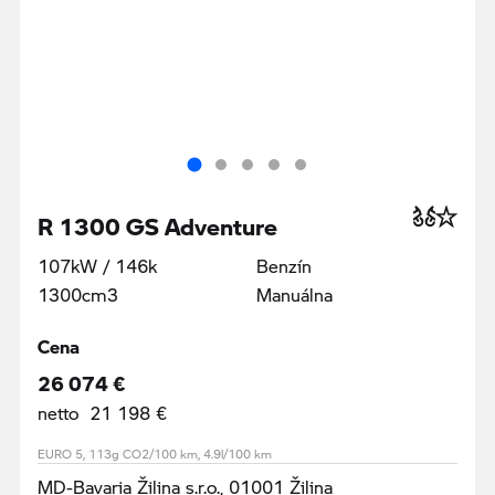
R 1300 GS Adventure
107kW / 146k
Benzín
1300cm3
Manuálna
Cena
26 074 €
netto 21 198 €
EURO 5, 113g CO2/100 km, 4.9l/100 km
MD-Bavaria Žilina s.r.o., 01001 Žilina