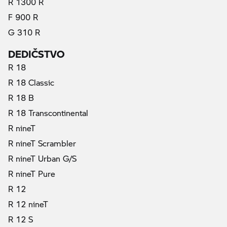
R 1300 R
F 900 R
G 310 R
DEDIČSTVO
R 18
R 18 Classic
R 18 B
R 18 Transcontinental
R nineT
R nineT Scrambler
R nineT Urban G/S
R nineT Pure
R 12
R 12 nineT
R 12 S