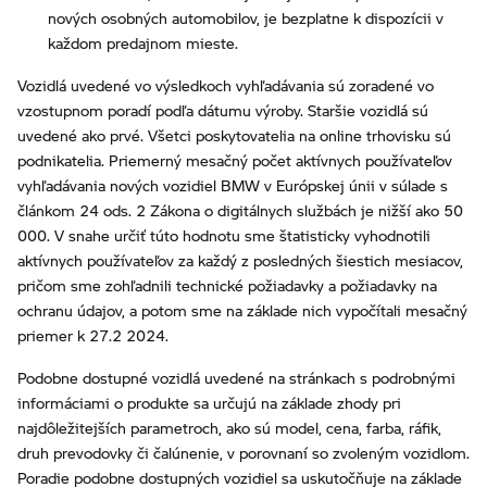
nových osobných automobilov, je bezplatne k dispozícii v
každom predajnom mieste.
Vozidlá uvedené vo výsledkoch vyhľadávania sú zoradené vo
vzostupnom poradí podľa dátumu výroby. Staršie vozidlá sú
uvedené ako prvé. Všetci poskytovatelia na online trhovisku sú
podnikatelia. Priemerný mesačný počet aktívnych používateľov
vyhľadávania nových vozidiel BMW v Európskej únii v súlade s
článkom 24 ods. 2 Zákona o digitálnych službách je nižší ako 50
000. V snahe určiť túto hodnotu sme štatisticky vyhodnotili
aktívnych používateľov za každý z posledných šiestich mesiacov,
pričom sme zohľadnili technické požiadavky a požiadavky na
ochranu údajov, a potom sme na základe nich vypočítali mesačný
priemer k 27.2 2024.
Podobne dostupné vozidlá uvedené na stránkach s podrobnými
informáciami o produkte sa určujú na základe zhody pri
najdôležitejších parametroch, ako sú model, cena, farba, ráfik,
druh prevodovky či čalúnenie, v porovnaní so zvoleným vozidlom.
Poradie podobne dostupných vozidiel sa uskutočňuje na základe