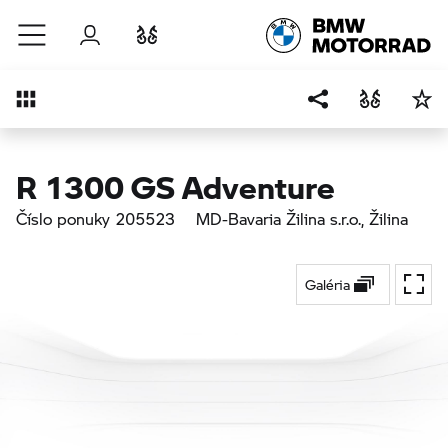
Prejsť na hlavný obsah
Prihlásenie
Porovnať
Prehľad
R 1300 GS Adventure
Číslo ponuky 205523
MD-Bavaria Žilina s.r.o.
, Žilina
Galéria
Na ce