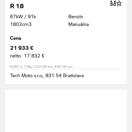
R 18
67kW / 91k
Benzín
1802cm3
Manuálna
Cena
21 933 €
netto 17 832 €
EURO 5, 129g CO2/100 km, 5.6l/100 km
Tech Moto s.r.o., 831 54 Bratislava