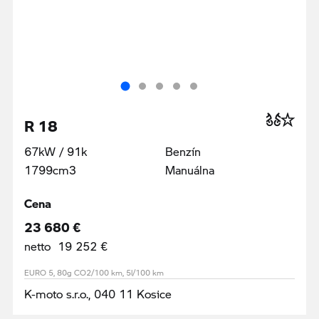
R 18
67kW / 91k
Benzín
1799cm3
Manuálna
Cena
23 680 €
netto 19 252 €
EURO 5, 80g CO2/100 km, 5l/100 km
K-moto s.r.o., 040 11 Kosice