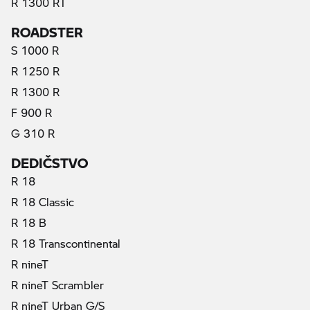
R 1300 RT
ROADSTER
S 1000 R
R 1250 R
R 1300 R
F 900 R
G 310 R
DEDIČSTVO
R 18
R 18 Classic
R 18 B
R 18 Transcontinental
R nineT
R nineT Scrambler
R nineT Urban G/S