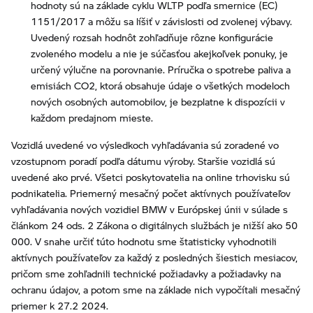
hodnoty sú na základe cyklu WLTP podľa smernice (EC)
1151/2017 a môžu sa líšiť v závislosti od zvolenej výbavy.
Uvedený rozsah hodnôt zohľadňuje rôzne konfigurácie
zvoleného modelu a nie je súčasťou akejkoľvek ponuky, je
určený výlučne na porovnanie. Príručka o spotrebe paliva a
emisiách CO2, ktorá obsahuje údaje o všetkých modeloch
nových osobných automobilov, je bezplatne k dispozícii v
každom predajnom mieste.
Vozidlá uvedené vo výsledkoch vyhľadávania sú zoradené vo
vzostupnom poradí podľa dátumu výroby. Staršie vozidlá sú
uvedené ako prvé. Všetci poskytovatelia na online trhovisku sú
podnikatelia. Priemerný mesačný počet aktívnych používateľov
vyhľadávania nových vozidiel BMW v Európskej únii v súlade s
článkom 24 ods. 2 Zákona o digitálnych službách je nižší ako 50
000. V snahe určiť túto hodnotu sme štatisticky vyhodnotili
aktívnych používateľov za každý z posledných šiestich mesiacov,
pričom sme zohľadnili technické požiadavky a požiadavky na
ochranu údajov, a potom sme na základe nich vypočítali mesačný
priemer k 27.2 2024.