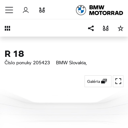
Prejsť na hlavný obsah
Prihlásenie
Porovnať
Prehľad
R 18
Číslo ponuky 205423
BMW Slovakia
,
Galéria
Na ce