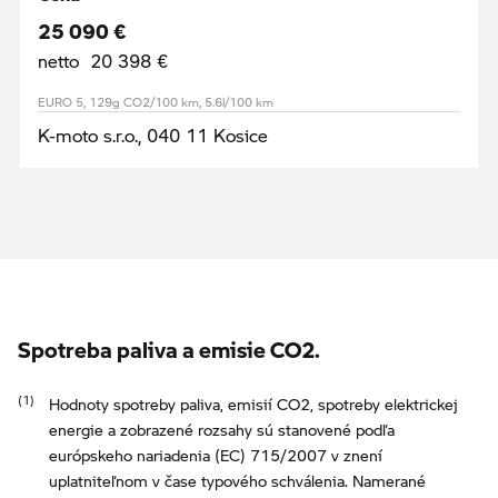
25 090 €
netto 20 398 €
EURO 5, 129g CO2/100 km, 5.6l/100 km
K-moto s.r.o., 040 11 Kosice
Spotreba paliva a emisie CO2.
Hodnoty spotreby paliva, emisií CO2, spotreby elektrickej
energie a zobrazené rozsahy sú stanovené podľa
európskeho nariadenia (EC) 715/2007 v znení
uplatniteľnom v čase typového schválenia. Namerané