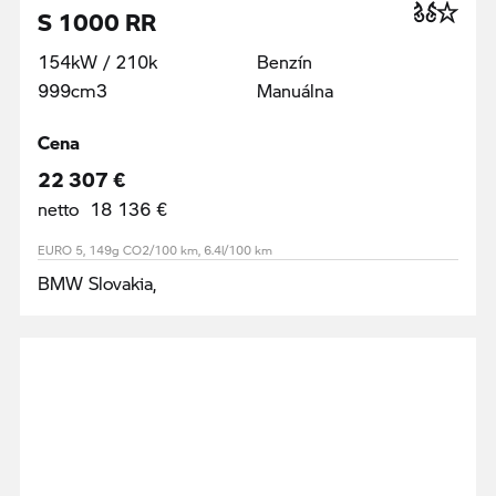
S 1000 RR
154kW / 210k
Benzín
999cm3
Manuálna
Cena
22 307 €
netto 18 136 €
EURO 5, 149g CO2/100 km, 6.4l/100 km
BMW Slovakia,