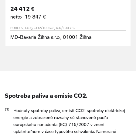
24 412 €
netto 19 847 €
EURO 5, 149g CO2/100 km, 6.4l/100 km
MD-Bavaria Žilina s.r.o., 01001 Žilina
Spotreba paliva a emisie CO2.
Hodnoty spotreby paliva, emisií CO2, spotreby elektrickej
energie a zobrazené rozsahy sú stanovené podľa
európskeho nariadenia (EC) 715/2007 v znení
uplatniteľnom v čase typového schválenia. Namerané