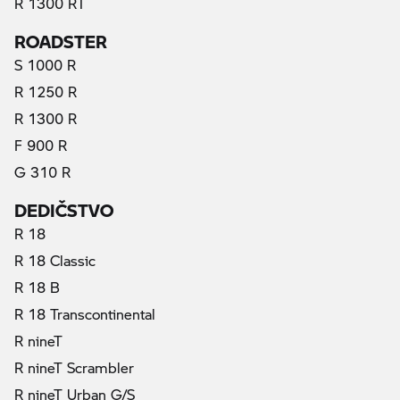
R 1300 RT
ROADSTER
S 1000 R
R 1250 R
R 1300 R
F 900 R
G 310 R
DEDIČSTVO
R 18
R 18 Classic
R 18 B
R 18 Transcontinental
R nineT
R nineT Scrambler
R nineT Urban G/S