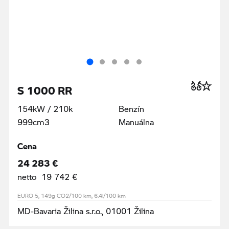
S 1000 RR
154kW / 210k
Benzín
999cm3
Manuálna
Cena
24 283 €
netto 19 742 €
EURO 5, 149g CO2/100 km, 6.4l/100 km
MD-Bavaria Žilina s.r.o., 01001 Žilina