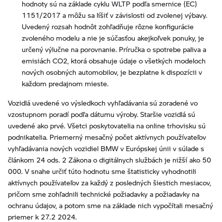
hodnoty sú na základe cyklu WLTP podľa smernice (EC)
1151/2017 a môžu sa líšiť v závislosti od zvolenej výbavy.
Uvedený rozsah hodnôt zohľadňuje rôzne konfigurácie
zvoleného modelu a nie je súčasťou akejkoľvek ponuky, je
určený výlučne na porovnanie. Príručka o spotrebe paliva a
emisiách CO2, ktorá obsahuje údaje o všetkých modeloch
nových osobných automobilov, je bezplatne k dispozícii v
každom predajnom mieste.
Vozidlá uvedené vo výsledkoch vyhľadávania sú zoradené vo
vzostupnom poradí podľa dátumu výroby. Staršie vozidlá sú
uvedené ako prvé. Všetci poskytovatelia na online trhovisku sú
podnikatelia. Priemerný mesačný počet aktívnych používateľov
vyhľadávania nových vozidiel BMW v Európskej únii v súlade s
článkom 24 ods. 2 Zákona o digitálnych službách je nižší ako 50
000. V snahe určiť túto hodnotu sme štatisticky vyhodnotili
aktívnych používateľov za každý z posledných šiestich mesiacov,
pričom sme zohľadnili technické požiadavky a požiadavky na
ochranu údajov, a potom sme na základe nich vypočítali mesačný
priemer k 27.2 2024.