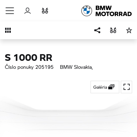
Prejsť na hlavný obsah
Prihlásenie
Porovnať
Prehľad
S 1000 RR
Číslo ponuky 205195
BMW Slovakia
,
Galéria
Na ce